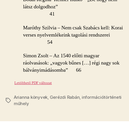
látsz dolgodhoz”
41
Maróthy Szilvia – Nem csak Szabács kell: Korai
verses nyelvemlékeink tagolási rendszerei
54
Simon Zsolt – Az 1540 előtti magyar
ráolvasások: „vagyok bűnes […] régi nagy sok
bálványimádásomba” 66
Letölthető PDF változat
Arianna könyvek
,
Gerézdi Rabán
,
információtörténeti
Tags
műhely