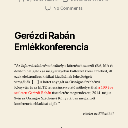
author
date
on
No Comments
Megjelent
az
Információtörténeti
Gerézdi Rabán
műhely
első
Emlékkonferencia
kiadványa!
“
Az
Információtörténeti
műhely
e kötetének szerzői (BA, MA és
doktori hallgatók) a magyar nyelvű költészet korai emlékeit, ill.
ezek elektronikus kritikai kiadásának lehetőségeit
[…]
vizsgálják.
A kötet anyagát az Országos Széchényi
Könyvtár és az ELTE reneszánsz-kutató műhelye által
a
100 éve
született Gerézdi Rabán
tiszteletére megrendezett, 2014. május
9-én az Országos Széchényi Könyvtárban megtartott
“
konferencia előadásai adják.
részlet az Előszóból