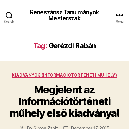
Reneszánsz Tanulmányok
Mesterszak
Search
Menu
Tag:
Gerézdi Rabán
Categories
KIADVÁNYOK (INFORMÁCIÓTÖRTÉNETI MŰHELY)
Megjelent az
Információtörténeti
műhely első kiadványa!
By
Simon Zsolt
December 17, 2015
Post
Post