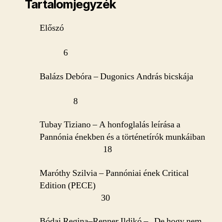
Tartalomjegyzék
Előszó
6
Balázs Debóra – Dugonics András bicskája
8
Tubay Tiziano – A honfoglalás leírása a
Pannónia énekben és a történetírók munkáiban
18
Maróthy Szilvia – Pannóniai ének Critical
Edition (PECE)
30
Bódai Regina–Renner Ildikó – „De hogy nem