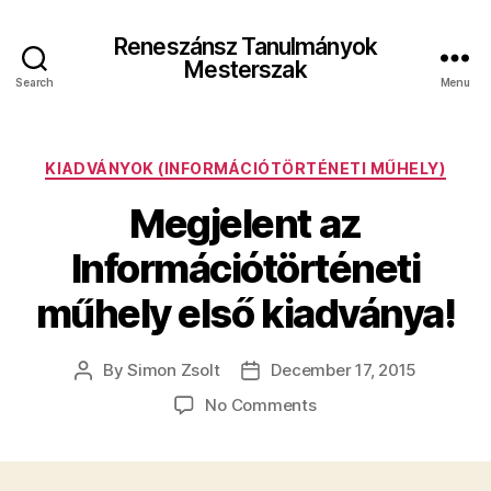
Reneszánsz Tanulmányok
Mesterszak
Search
Menu
Categories
KIADVÁNYOK (INFORMÁCIÓTÖRTÉNETI MŰHELY)
Megjelent az
Információtörténeti
műhely első kiadványa!
By
Simon Zsolt
December 17, 2015
Post
Post
author
date
on
No Comments
Megjelent
az
Információtörténeti