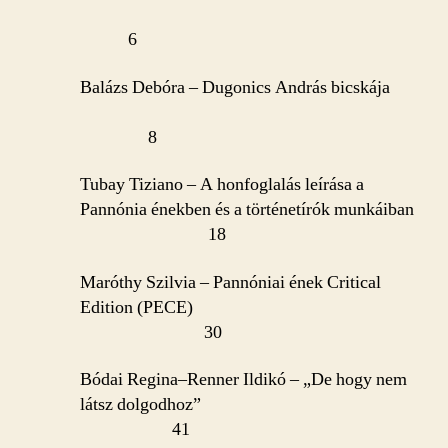
6
Balázs Debóra – Dugonics András bicskája
8
Tubay Tiziano – A honfoglalás leírása a
Pannónia énekben és a történetírók munkáiban
18
Maróthy Szilvia – Pannóniai ének Critical
Edition (PECE)
30
Bódai Regina–Renner Ildikó – „De hogy nem
látsz dolgodhoz”
41