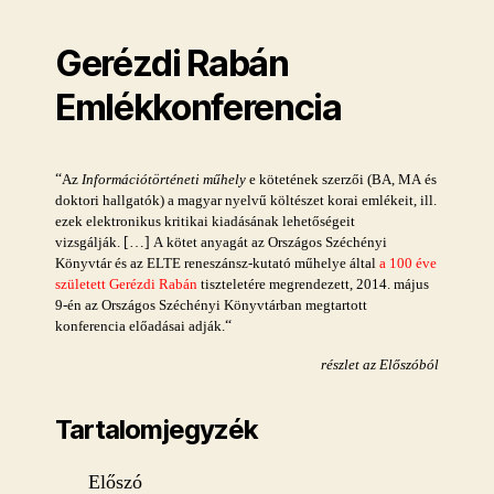
műhely
első
Gerézdi Rabán
kiadványa!
Emlékkonferencia
“
Az
Információtörténeti
műhely
e kötetének szerzői (BA, MA és
doktori hallgatók) a magyar nyelvű költészet korai emlékeit, ill.
ezek elektronikus kritikai kiadásának lehetőségeit
[…]
vizsgálják.
A kötet anyagát az Országos Széchényi
Könyvtár és az ELTE reneszánsz-kutató műhelye által
a
100 éve
született Gerézdi Rabán
tiszteletére megrendezett, 2014. május
9-én az Országos Széchényi Könyvtárban megtartott
“
konferencia előadásai adják.
részlet az Előszóból
Tartalomjegyzék
Előszó