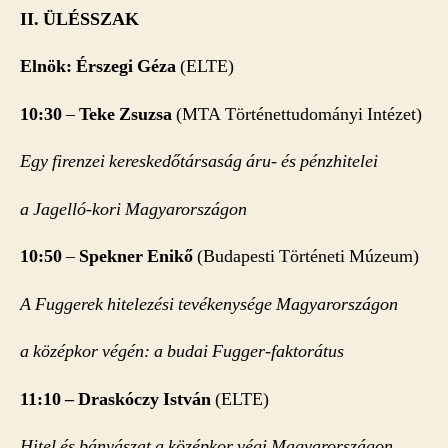
II. ÜLÉSSZAK
Elnök: Érszegi Géza
(ELTE)
10:30
–
Teke Zsuzsa
(MTA Történettudományi Intézet)
Egy firenzei kereskedőtársaság áru- és pénzhitelei
a Jagelló-kori Magyarországon
10:50
–
Spekner Enikő
(Budapesti Történeti Múzeum)
A Fuggerek hitelezési tevékenysége Magyarországon
a középkor végén: a budai Fugger-faktorátus
11:10 –
Draskóczy István
(ELTE)
Hitel és bányászat a középkor végi Magyarországon