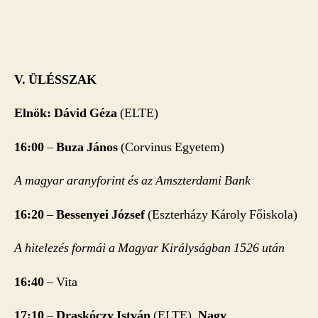
V. ÜLÉSSZAK
Elnök: Dávid Géza
(ELTE)
16:00
–
Buza János
(Corvinus Egyetem)
A magyar aranyforint és az Amszterdami Bank
16:20
–
Bessenyei József
(Eszterházy Károly Főiskola)
A hitelezés formái a Magyar Királyságban 1526 után
16:40
– Vita
17:10
–
Draskóczy István
(ELTE),
Nagy