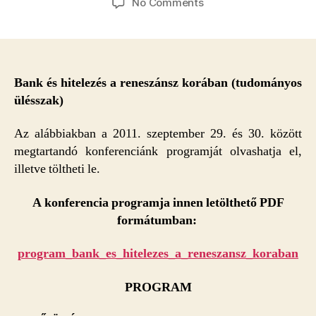
on
No Comments
Bank
és
hitelezés
a
reneszánsz
Bank és hitelezés a reneszánsz korában (tudományos
korában
ülésszak)
–
Tudományos
Az alábbiakban a 2011. szeptember 29. és 30. között
ülésszak,
megtartandó konferenciánk programját olvashatja el,
ELTE
illetve töltheti le.
BTK,
2011.
A konferencia programja innen letölthető PDF
szeptember
formátumban:
29–
30.
–
program_bank_es_hitelezes_a_reneszansz_koraban
PROGRAM