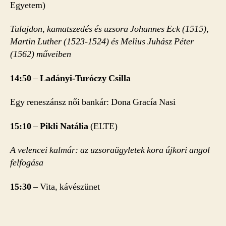
Egyetem)
Tulajdon, kamatszedés és uzsora Johannes Eck (1515),
Martin Luther (1523-1524) és Melius Juhász Péter
(1562) műveiben
14:50
–
Ladányi-Turóczy Csilla
Egy reneszánsz női bankár: Dona Gracía Nasi
15:10
–
Pikli Natália
(ELTE)
A velencei kalmár: az uzsoraügyletek kora újkori angol
felfogása
15:30
– Vita, kávészünet