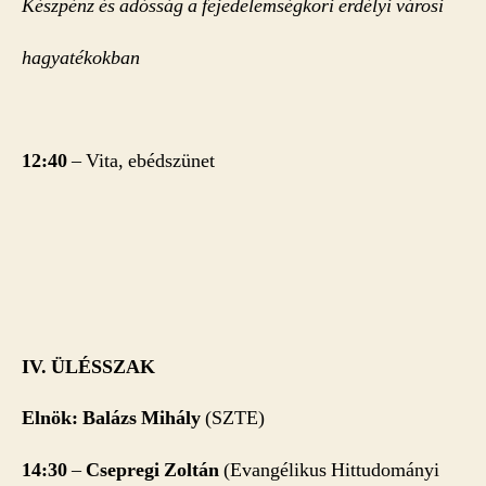
Készpénz és adósság a fejedelemségkori erdélyi városi
hagyatékokban
12:40
– Vita, ebédszünet
IV. ÜLÉSSZAK
Elnök: Balázs Mihály
(SZTE)
14:30
–
Csepregi Zoltán
(Evangélikus Hittudományi