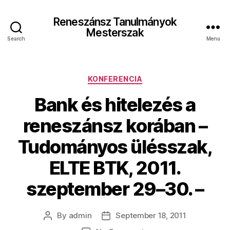
Reneszánsz Tanulmányok
Mesterszak
Search
Menu
Categories
KONFERENCIA
Bank és hitelezés a
reneszánsz korában –
Tudományos ülésszak,
ELTE BTK, 2011.
szeptember 29–30. –
By
admin
September 18, 2011
Post
Post
author
date